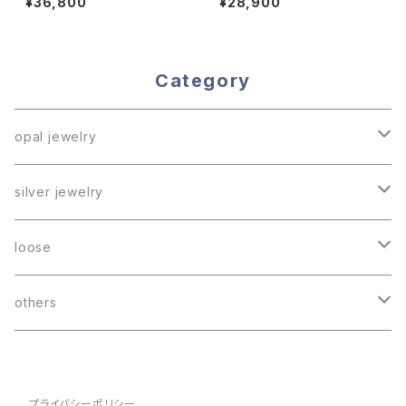
¥36,800
¥28,900
Category
opal jewelry
ring
silver jewelry
necklace
《reversed》
loose
earrings
black opal
others
boulder opal
hebi marche
プライバシーポリシー