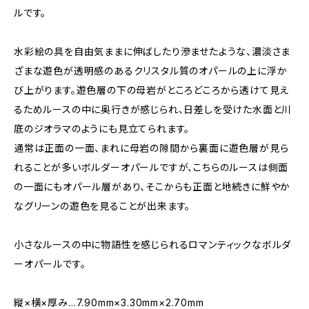
ルです。
水彩絵の具を自由気ままに伸ばしたり滲ませたような、濃淡さま
ざまな遊色が透明感のあるクリスタル質のオパールの上に浮か
び上がります。遊色層の下の母岩がところどころから透けて見え
るためルースの中に奥行きが感じられ、日差しを受けた水面と川
底のジオラマのようにも見立てられます。
通常は正面の一面、まれに母岩の隙間から裏面に遊色層が見ら
れることが多いボルダーオパールですが、こちらのルースは側面
の一面にもオパール層があり、そこからも正面と地続きに鮮やか
なグリーンの遊色を見ることが出来ます。
小さなルースの中に物語性を感じられるロマンティックなボルダ
ーオパールです。
縦×横×厚み…7.90mm×3.30mm×2.70mm