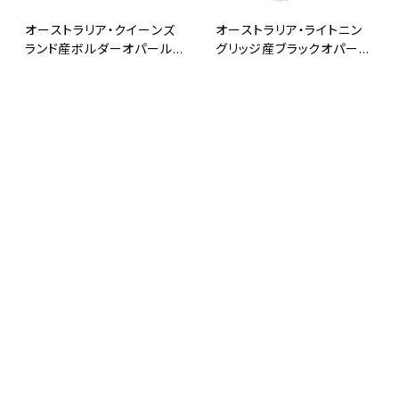
オーストラリア・クイーンズ
オーストラリア・ライトニン
ランド産ボルダーオパール
グリッジ産ブラックオパール
1.05ct
1.30ct
¥8,600
¥182,000
キーワードから探す
カテゴリから探す
オーストラリア・クイーンズ
オーストラリア・ライトニン
Home
loose
ランド産ボルダーオパール
グリッジ産ブラックオパール
0.25ct
0.10ct
¥8,800
¥9,800
opal jewelry
SOLD OUT
SOLD OUT