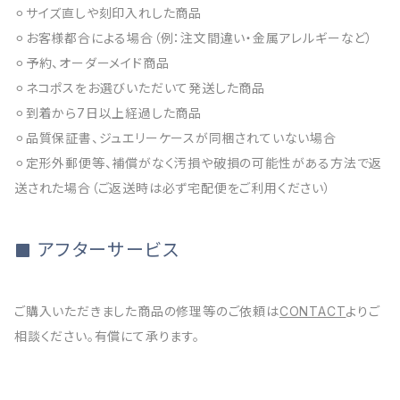
⚪︎サイズ直しや刻印入れした商品
⚪︎お客様都合による場合（例：注文間違い・金属アレルギーなど）
⚪︎予約、オーダーメイド商品
⚪︎ネコポスをお選びいただいて発送した商品
⚪︎到着から7日以上経過した商品
⚪︎品質保証書、ジュエリーケースが同梱されていない場合
⚪︎定形外郵便等、補償がなく汚損や破損の可能性がある方法で返
送された場合（ご返送時は必ず宅配便をご利用ください）
アフターサービス
ご購入いただきました商品の修理等のご依頼は
CONTACT
よりご
相談ください。有償にて承ります。