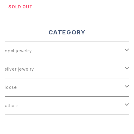
SOLD OUT
CATEGORY
opal jewelry
ring
silver jewelry
necklace
《reversed》
loose
earrings
black opal
others
boulder opal
hebi marche