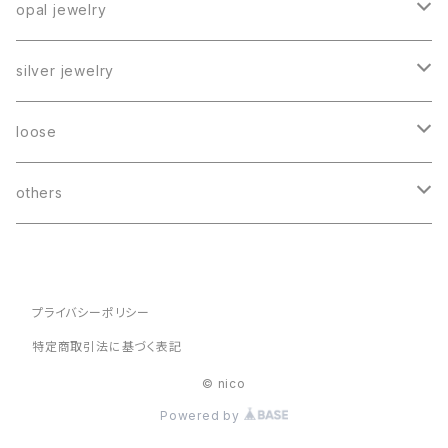
opal jewelry
ring
silver jewelry
necklace
《reversed》
loose
earrings
black opal
others
boulder opal
hebi marche
others
lucky bag
プライバシーポリシー
特定商取引法に基づく表記
© nico
Powered by