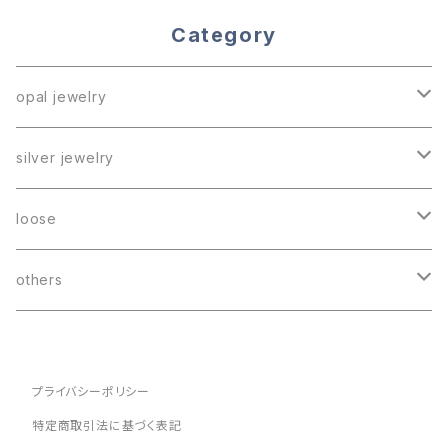
Category
opal jewelry
ring
silver jewelry
necklace
《reversed》
loose
earrings
black opal
others
boulder opal
hebi marche
プライバシーポリシー
others
lucky bag
特定商取引法に基づく表記