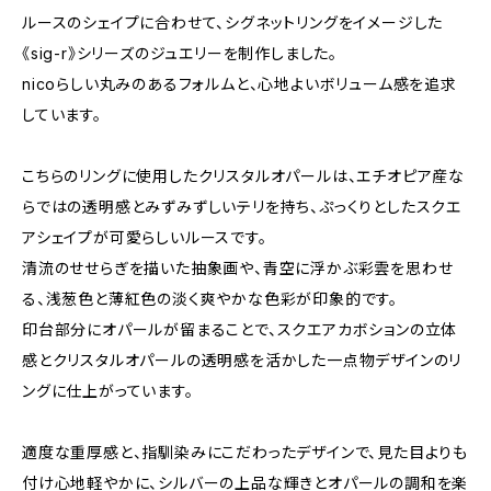
ルースのシェイプに合わせて、シグネットリングをイメージした
《sig-r》シリーズのジュエリーを制作しました。
nicoらしい丸みのあるフォルムと、心地よいボリューム感を追求
しています。
こちらのリングに使用したクリスタルオパールは、エチオピア産な
らではの透明感とみずみずしいテリを持ち、ぷっくりとしたスクエ
アシェイプが可愛らしいルースです。
清流のせせらぎを描いた抽象画や、青空に浮かぶ彩雲を思わせ
る、浅葱色と薄紅色の淡く爽やかな色彩が印象的です。
印台部分にオパールが留まることで、スクエアカボションの立体
感とクリスタルオパールの透明感を活かした一点物デザインのリ
ングに仕上がっています。
適度な重厚感と、指馴染みにこだわったデザインで、見た目よりも
付け心地軽やかに、シルバーの上品な輝きとオパールの調和を楽