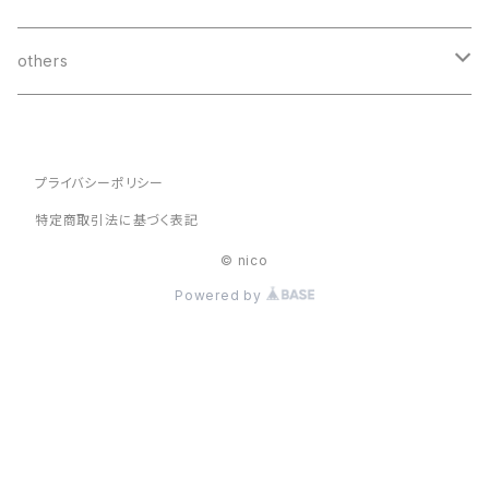
earrings
black opal
others
boulder opal
hebi marche
プライバシーポリシー
others
lucky bag
特定商取引法に基づく表記
© nico
Powered by