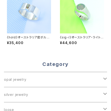
《hold》オーストラリア産ボルダ
《sig-r》オーストラリア・ライトニ
ーオパール・平打ちリング
ングリッジ産セミブラックオパー
¥35,400
¥44,600
ル・シグネットリング
Category
opal jewelry
ring
silver jewelry
necklace
《reversed》
loose